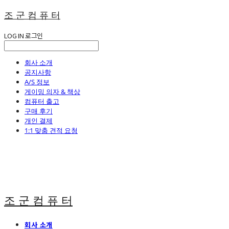
조 군 컴 퓨 터
LOG IN
로그인
회사 소개
공지사항
A/S 정보
게이밍 의자 & 책상
컴퓨터 출고
구매 후기
개인 결제
1:1 맞춤 견적 요청
조 군 컴 퓨 터
회사 소개