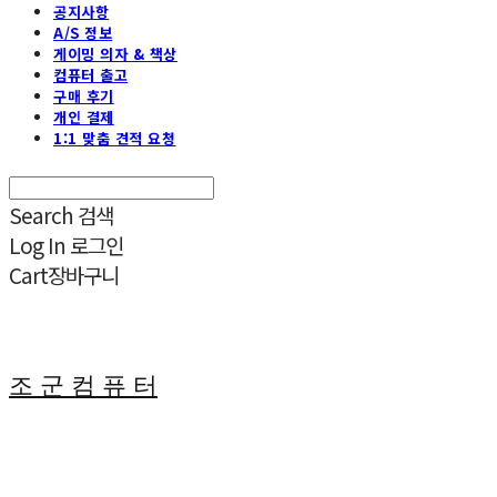
공지사항
A/S 정보
게이밍 의자 & 책상
컴퓨터 출고
구매 후기
개인 결제
1:1 맞춤 견적 요청
Search
검색
Log In
로그인
Cart
장바구니
조 군 컴 퓨 터