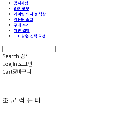
공지사항
A/S 정보
게이밍 의자 & 책상
컴퓨터 출고
구매 후기
개인 결제
1:1 맞춤 견적 요청
Search
검색
Log In
로그인
Cart
장바구니
조 군 컴 퓨 터