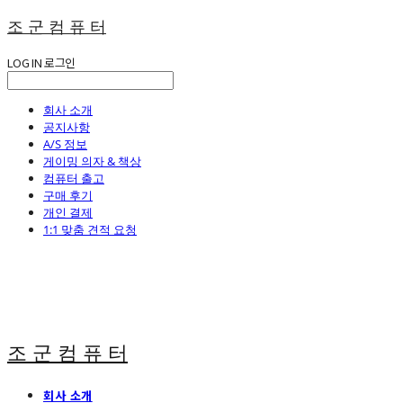
조 군 컴 퓨 터
LOG IN
로그인
회사 소개
공지사항
A/S 정보
게이밍 의자 & 책상
컴퓨터 출고
구매 후기
개인 결제
1:1 맞춤 견적 요청
조 군 컴 퓨 터
회사 소개