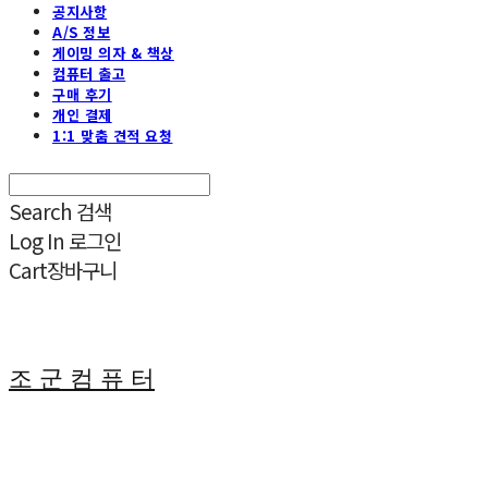
공지사항
A/S 정보
게이밍 의자 & 책상
컴퓨터 출고
구매 후기
개인 결제
1:1 맞춤 견적 요청
Search
검색
Log In
로그인
Cart
장바구니
조 군 컴 퓨 터