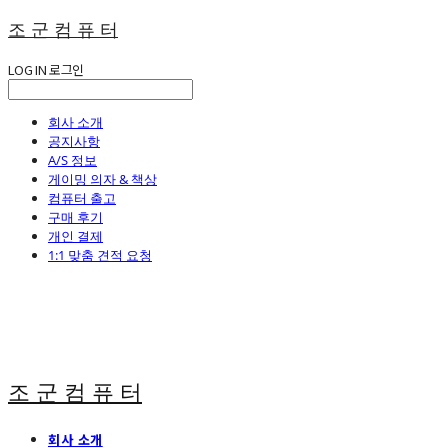
조 군 컴 퓨 터
LOG IN
로그인
회사 소개
공지사항
A/S 정보
게이밍 의자 & 책상
컴퓨터 출고
구매 후기
개인 결제
1:1 맞춤 견적 요청
조 군 컴 퓨 터
회사 소개