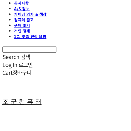
공지사항
A/S 정보
게이밍 의자 & 책상
컴퓨터 출고
구매 후기
개인 결제
1:1 맞춤 견적 요청
Search
검색
Log In
로그인
Cart
장바구니
조 군 컴 퓨 터