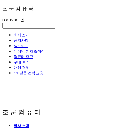
조 군 컴 퓨 터
LOG IN
로그인
회사 소개
공지사항
A/S 정보
게이밍 의자 & 책상
컴퓨터 출고
구매 후기
개인 결제
1:1 맞춤 견적 요청
조 군 컴 퓨 터
회사 소개