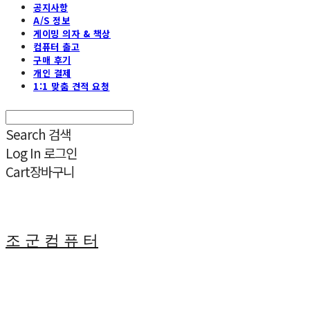
공지사항
A/S 정보
게이밍 의자 & 책상
컴퓨터 출고
구매 후기
개인 결제
1:1 맞춤 견적 요청
Search
검색
Log In
로그인
Cart
장바구니
조 군 컴 퓨 터