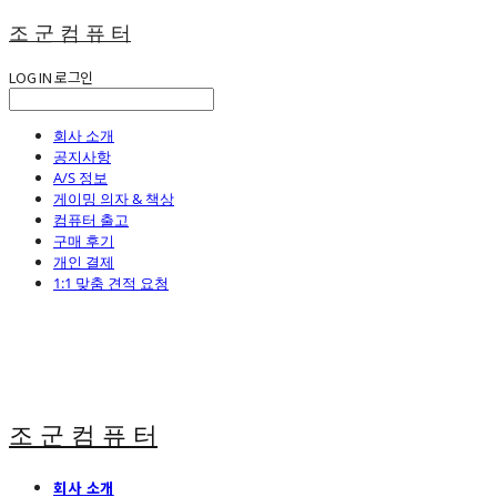
조 군 컴 퓨 터
LOG IN
로그인
회사 소개
공지사항
A/S 정보
게이밍 의자 & 책상
컴퓨터 출고
구매 후기
개인 결제
1:1 맞춤 견적 요청
조 군 컴 퓨 터
회사 소개