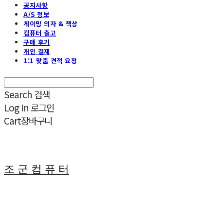
공지사항
A/S 정보
게이밍 의자 & 책상
컴퓨터 출고
구매 후기
개인 결제
1:1 맞춤 견적 요청
Search
검색
Log In
로그인
Cart
장바구니
조 군 컴 퓨 터