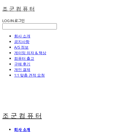
조 군 컴 퓨 터
LOG IN
로그인
회사 소개
공지사항
A/S 정보
게이밍 의자 & 책상
컴퓨터 출고
구매 후기
개인 결제
1:1 맞춤 견적 요청
조 군 컴 퓨 터
회사 소개