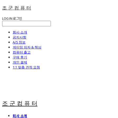
조 군 컴 퓨 터
LOG IN
로그인
회사 소개
공지사항
A/S 정보
게이밍 의자 & 책상
컴퓨터 출고
구매 후기
개인 결제
1:1 맞춤 견적 요청
조 군 컴 퓨 터
회사 소개