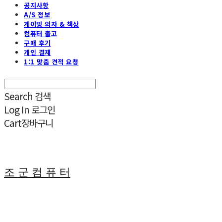
공지사항
A/S 정보
게이밍 의자 & 책상
컴퓨터 출고
구매 후기
개인 결제
1:1 맞춤 견적 요청
Search
검색
Log In
로그인
Cart
장바구니
조 군 컴 퓨 터