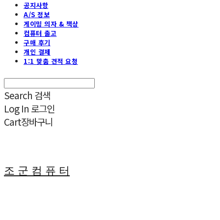
공지사항
A/S 정보
게이밍 의자 & 책상
컴퓨터 출고
구매 후기
개인 결제
1:1 맞춤 견적 요청
Search
검색
Log In
로그인
Cart
장바구니
조 군 컴 퓨 터