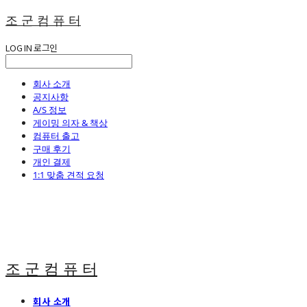
조 군 컴 퓨 터
LOG IN
로그인
회사 소개
공지사항
A/S 정보
게이밍 의자 & 책상
컴퓨터 출고
구매 후기
개인 결제
1:1 맞춤 견적 요청
조 군 컴 퓨 터
회사 소개