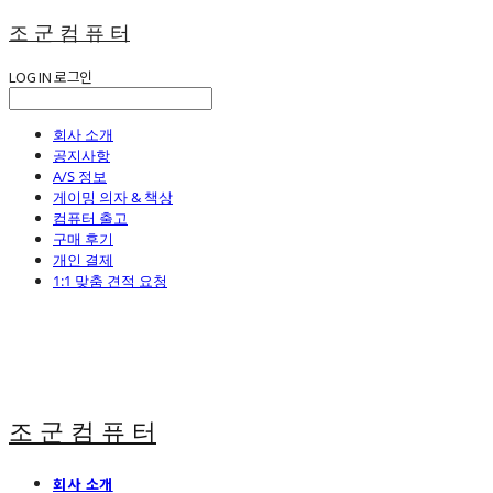
조 군 컴 퓨 터
LOG IN
로그인
회사 소개
공지사항
A/S 정보
게이밍 의자 & 책상
컴퓨터 출고
구매 후기
개인 결제
1:1 맞춤 견적 요청
조 군 컴 퓨 터
회사 소개