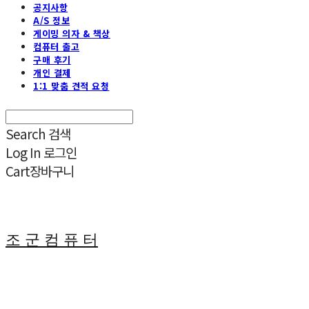
공지사항
A/S 정보
게이밍 의자 & 책상
컴퓨터 출고
구매 후기
개인 결제
1:1 맞춤 견적 요청
Search
검색
Log In
로그인
Cart
장바구니
조 군 컴 퓨 터