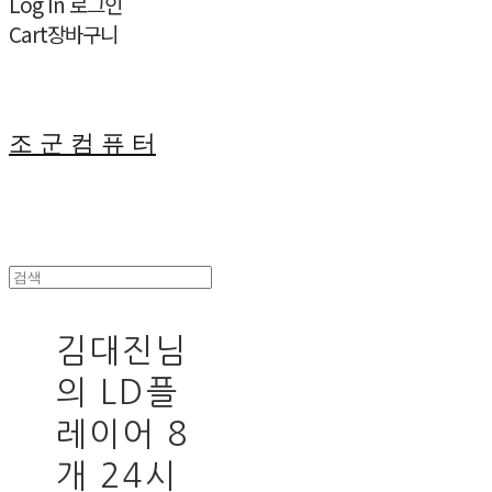
Log In
로그인
Cart
장바구니
조 군 컴 퓨 터
김대진님
의 LD플
레이어 8
개 24시