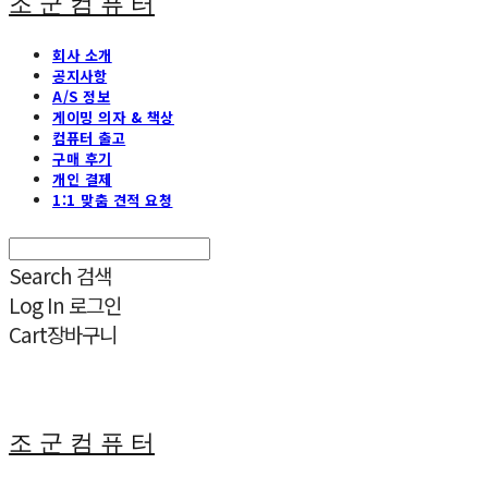
조 군 컴 퓨 터
회사 소개
공지사항
A/S 정보
게이밍 의자 & 책상
컴퓨터 출고
구매 후기
개인 결제
1:1 맞춤 견적 요청
Search
검색
Log In
로그인
Cart
장바구니
조 군 컴 퓨 터