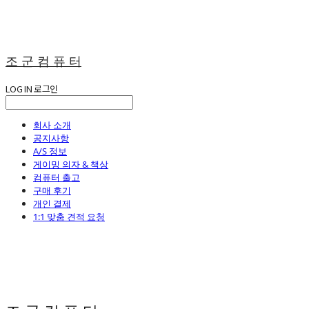
조 군 컴 퓨 터
LOG IN
로그인
회사 소개
공지사항
A/S 정보
게이밍 의자 & 책상
컴퓨터 출고
구매 후기
개인 결제
1:1 맞춤 견적 요청