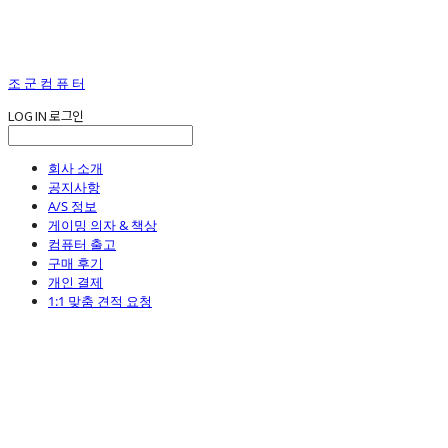
조 군 컴 퓨 터
LOG IN
로그인
회사 소개
공지사항
A/S 정보
게이밍 의자 & 책상
컴퓨터 출고
구매 후기
개인 결제
1:1 맞춤 견적 요청