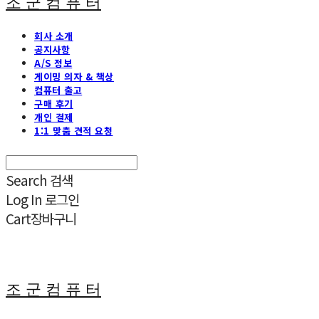
조 군 컴 퓨 터
회사 소개
공지사항
A/S 정보
게이밍 의자 & 책상
컴퓨터 출고
구매 후기
개인 결제
1:1 맞춤 견적 요청
Search
검색
Log In
로그인
Cart
장바구니
조 군 컴 퓨 터