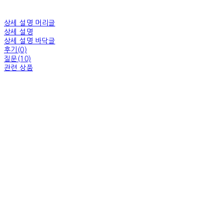
상세 설명 머리글
상세 설명
상세 설명 바닥글
후기(0)
질문(10)
관련 상품