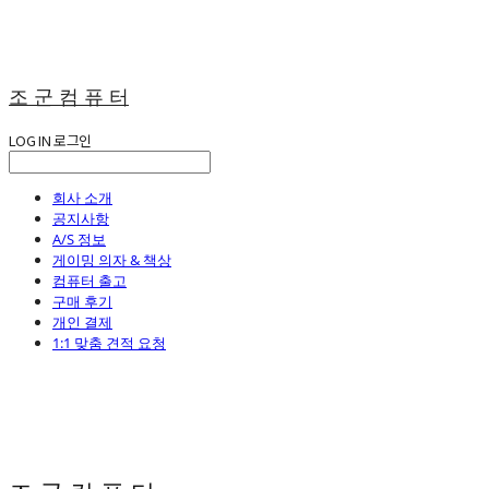
조 군 컴 퓨 터
LOG IN
로그인
회사 소개
공지사항
A/S 정보
게이밍 의자 & 책상
컴퓨터 출고
구매 후기
개인 결제
1:1 맞춤 견적 요청