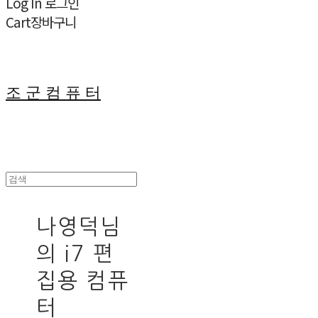
Log In
로그인
Cart
장바구니
조 군 컴 퓨 터
나영덕님
의 i7 편
집용 컴퓨
터