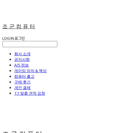
조 군 컴 퓨 터
LOG IN
로그인
회사 소개
공지사항
A/S 정보
게이밍 의자 & 책상
컴퓨터 출고
구매 후기
개인 결제
1:1 맞춤 견적 요청