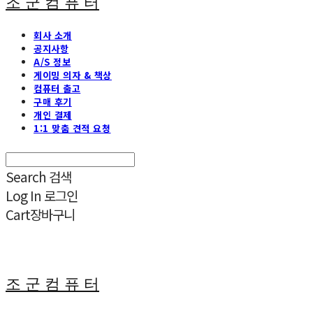
조 군 컴 퓨 터
회사 소개
공지사항
A/S 정보
게이밍 의자 & 책상
컴퓨터 출고
구매 후기
개인 결제
1:1 맞춤 견적 요청
Search
검색
Log In
로그인
Cart
장바구니
조 군 컴 퓨 터