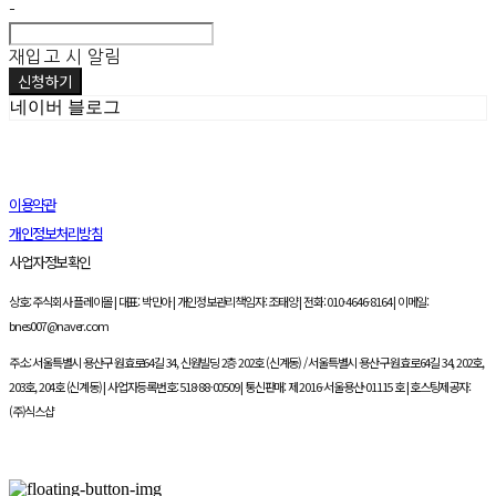
-
재입고 시 알림
신청하기
네이버 블로그
이용약관
개인정보처리방침
사업자정보확인
상호: 주식회사 플레이몰 | 대표: 박민아 | 개인정보관리책임자: 조태양 | 전화: 010-4646-8164 | 이메일:
bnes007@naver.com
주소: 서울특별시 용산구 원효로64길 34, 신원빌딩 2층 202호 (신계동) / 서울특별시 용산구 원효로64길 34, 202호,
203호, 204호 (신계동) | 사업자등록번호:
518-88-00509
| 통신판매:
제 2016-서울용산-01115 호
| 호스팅제공자:
(주)식스샵