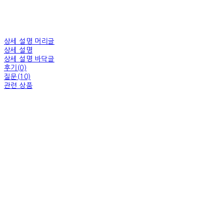
상세 설명 머리글
상세 설명
상세 설명 바닥글
후기(0)
질문(10)
관련 상품