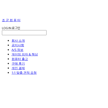
조 군 컴 퓨 터
LOG IN
로그인
회사 소개
공지사항
A/S 정보
게이밍 의자 & 책상
컴퓨터 출고
구매 후기
개인 결제
1:1 맞춤 견적 요청