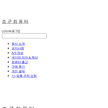
조 군 컴 퓨 터
LOG IN
로그인
회사 소개
공지사항
A/S 정보
게이밍 의자 & 책상
컴퓨터 출고
구매 후기
개인 결제
1:1 맞춤 견적 요청