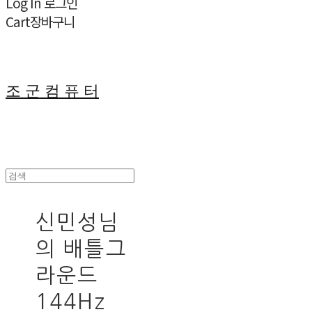
Log In
로그인
Cart
장바구니
조 군 컴 퓨 터
신민성님
의 배틀그
라운드
144Hz