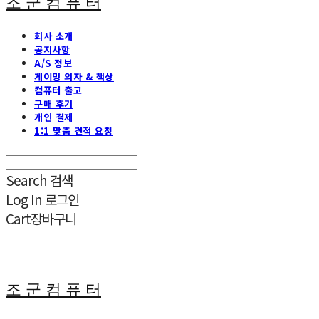
조 군 컴 퓨 터
회사 소개
공지사항
A/S 정보
게이밍 의자 & 책상
컴퓨터 출고
구매 후기
개인 결제
1:1 맞춤 견적 요청
Search
검색
Log In
로그인
Cart
장바구니
조 군 컴 퓨 터