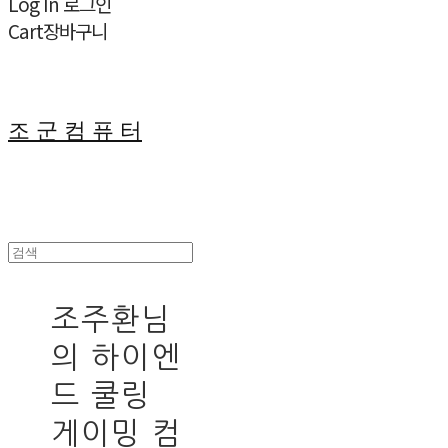
Log In
로그인
Cart
장바구니
조 군 컴 퓨 터
조주환님
의 하이엔
드 쿨링
게이밍 컴