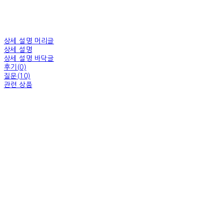
상세 설명 머리글
상세 설명
상세 설명 바닥글
후기(0)
질문(10)
관련 상품