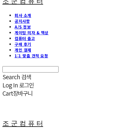
조 군 컴 퓨 터
회사 소개
공지사항
A/S 정보
게이밍 의자 & 책상
컴퓨터 출고
구매 후기
개인 결제
1:1 맞춤 견적 요청
Search
검색
Log In
로그인
Cart
장바구니
조 군 컴 퓨 터