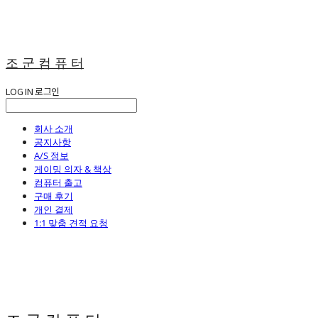
조 군 컴 퓨 터
LOG IN
로그인
회사 소개
공지사항
A/S 정보
게이밍 의자 & 책상
컴퓨터 출고
구매 후기
개인 결제
1:1 맞춤 견적 요청