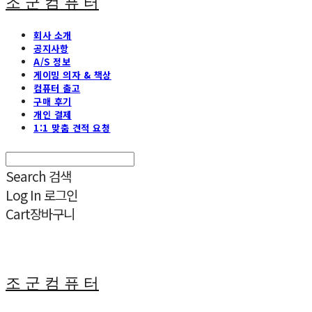
조 군 컴 퓨 터
회사 소개
공지사항
A/S 정보
게이밍 의자 & 책상
컴퓨터 출고
구매 후기
개인 결제
1:1 맞춤 견적 요청
Search
검색
Log In
로그인
Cart
장바구니
조 군 컴 퓨 터