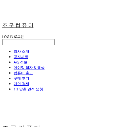
조 군 컴 퓨 터
LOG IN
로그인
회사 소개
공지사항
A/S 정보
게이밍 의자 & 책상
컴퓨터 출고
구매 후기
개인 결제
1:1 맞춤 견적 요청