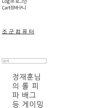
Log In
로그인
Cart
장바구니
조 군 컴 퓨 터
정재훈님
의 롤 피
파 배그
등 게이밍