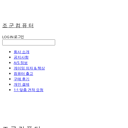
조 군 컴 퓨 터
LOG IN
로그인
회사 소개
공지사항
A/S 정보
게이밍 의자 & 책상
컴퓨터 출고
구매 후기
개인 결제
1:1 맞춤 견적 요청