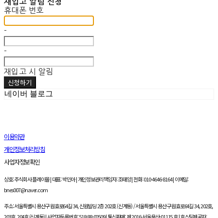
재입고 알림 신청
휴대폰 번호
-
-
재입고 시 알림
신청하기
네이버 블로그
이용약관
개인정보처리방침
사업자정보확인
상호: 주식회사 플레이몰 | 대표: 박민아 | 개인정보관리책임자: 조태양 | 전화: 010-4646-8164 | 이메일:
bnes007@naver.com
주소: 서울특별시 용산구 원효로64길 34, 신원빌딩 2층 202호 (신계동) / 서울특별시 용산구 원효로64길 34, 202호,
203호, 204호 (신계동) | 사업자등록번호:
518-88-00509
| 통신판매:
제 2016-서울용산-01115 호
| 호스팅제공자: