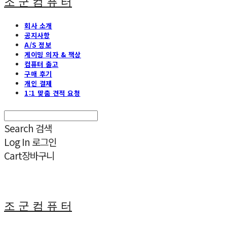
조 군 컴 퓨 터
회사 소개
공지사항
A/S 정보
게이밍 의자 & 책상
컴퓨터 출고
구매 후기
개인 결제
1:1 맞춤 견적 요청
Search
검색
Log In
로그인
Cart
장바구니
조 군 컴 퓨 터