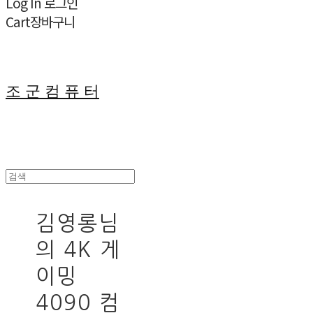
Log In
로그인
Cart
장바구니
조 군 컴 퓨 터
김영롱님
의 4K 게
이밍
4090 컴