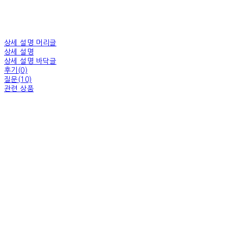
상세 설명 머리글
상세 설명
상세 설명 바닥글
후기(0)
질문(10)
관련 상품