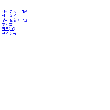
상세 설명 머리글
상세 설명
상세 설명 바닥글
후기(0)
질문(10)
관련 상품