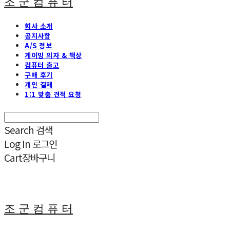
조 군 컴 퓨 터
회사 소개
공지사항
A/S 정보
게이밍 의자 & 책상
컴퓨터 출고
구매 후기
개인 결제
1:1 맞춤 견적 요청
Search
검색
Log In
로그인
Cart
장바구니
조 군 컴 퓨 터