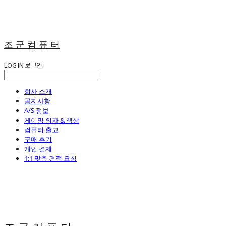
조 군 컴 퓨 터
LOG IN
로그인
회사 소개
공지사항
A/S 정보
게이밍 의자 & 책상
컴퓨터 출고
구매 후기
개인 결제
1:1 맞춤 견적 요청