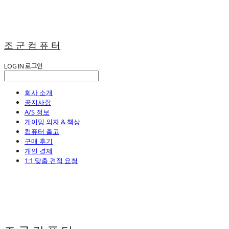
조 군 컴 퓨 터
LOG IN
로그인
회사 소개
공지사항
A/S 정보
게이밍 의자 & 책상
컴퓨터 출고
구매 후기
개인 결제
1:1 맞춤 견적 요청