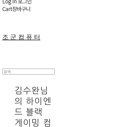
Log In
로그인
Cart
장바구니
조 군 컴 퓨 터
김수완님
의 하이엔
드 블랙
게이밍 컴