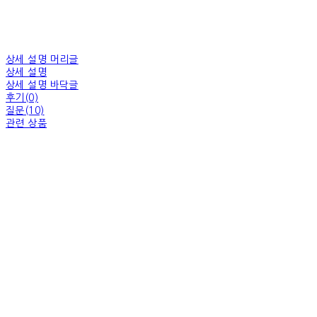
상세 설명 머리글
상세 설명
상세 설명 바닥글
후기(0)
질문(10)
관련 상품