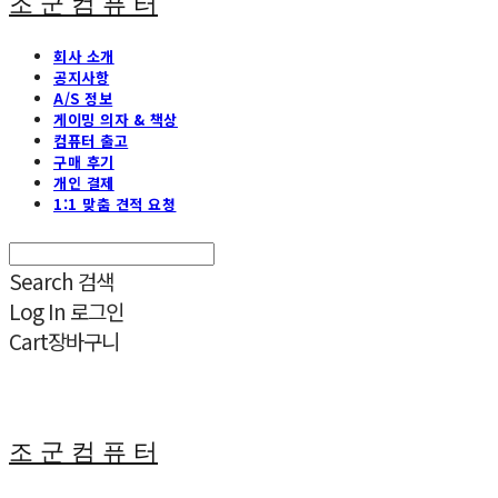
조 군 컴 퓨 터
회사 소개
공지사항
A/S 정보
게이밍 의자 & 책상
컴퓨터 출고
구매 후기
개인 결제
1:1 맞춤 견적 요청
Search
검색
Log In
로그인
Cart
장바구니
조 군 컴 퓨 터