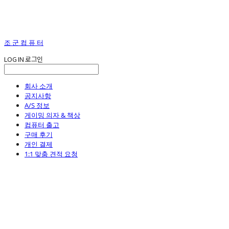
조 군 컴 퓨 터
LOG IN
로그인
회사 소개
공지사항
A/S 정보
게이밍 의자 & 책상
컴퓨터 출고
구매 후기
개인 결제
1:1 맞춤 견적 요청