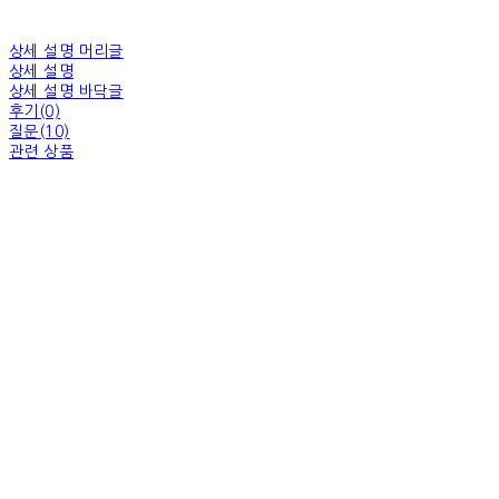
상세 설명 머리글
상세 설명
상세 설명 바닥글
후기(0)
질문(10)
관련 상품