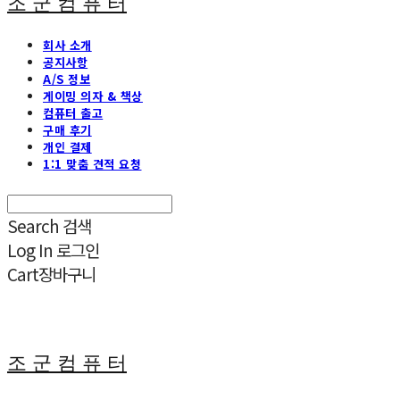
조 군 컴 퓨 터
회사 소개
공지사항
A/S 정보
게이밍 의자 & 책상
컴퓨터 출고
구매 후기
개인 결제
1:1 맞춤 견적 요청
Search
검색
Log In
로그인
Cart
장바구니
조 군 컴 퓨 터