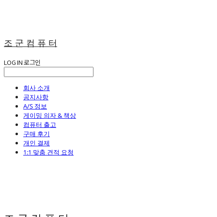
조 군 컴 퓨 터
LOG IN
로그인
회사 소개
공지사항
A/S 정보
게이밍 의자 & 책상
컴퓨터 출고
구매 후기
개인 결제
1:1 맞춤 견적 요청