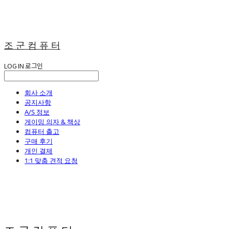
조 군 컴 퓨 터
LOG IN
로그인
회사 소개
공지사항
A/S 정보
게이밍 의자 & 책상
컴퓨터 출고
구매 후기
개인 결제
1:1 맞춤 견적 요청