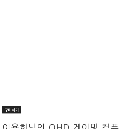
구매하기
이용희님의 QHD 게이밍 컴퓨