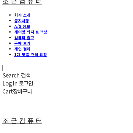
조 군 컴 퓨 터
회사 소개
공지사항
A/S 정보
게이밍 의자 & 책상
컴퓨터 출고
구매 후기
개인 결제
1:1 맞춤 견적 요청
Search
검색
Log In
로그인
Cart
장바구니
조 군 컴 퓨 터