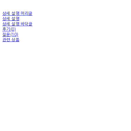
상세 설명 머리글
상세 설명
상세 설명 바닥글
후기(0)
질문(10)
관련 상품