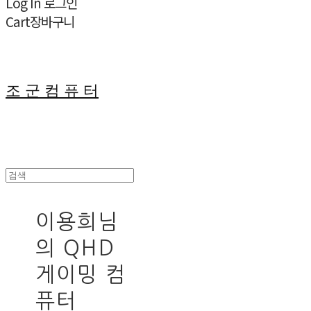
Log In
로그인
Cart
장바구니
조 군 컴 퓨 터
이용희님
의 QHD
게이밍 컴
퓨터