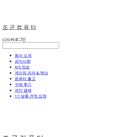
조 군 컴 퓨 터
LOG IN
로그인
회사 소개
공지사항
A/S 정보
게이밍 의자 & 책상
컴퓨터 출고
구매 후기
개인 결제
1:1 맞춤 견적 요청