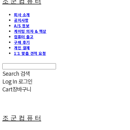
조 군 컴 퓨 터
회사 소개
공지사항
A/S 정보
게이밍 의자 & 책상
컴퓨터 출고
구매 후기
개인 결제
1:1 맞춤 견적 요청
Search
검색
Log In
로그인
Cart
장바구니
조 군 컴 퓨 터