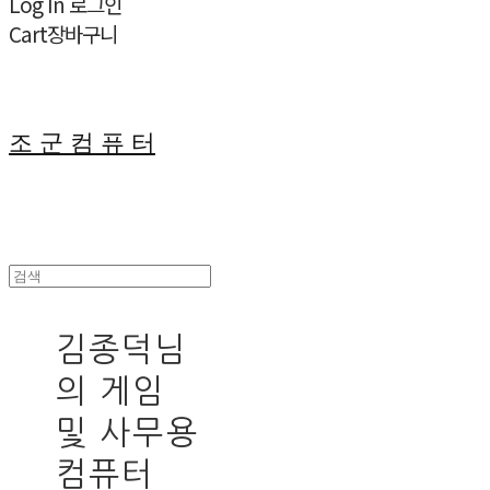
Log In
로그인
Cart
장바구니
조 군 컴 퓨 터
김종덕님
의 게임
및 사무용
컴퓨터