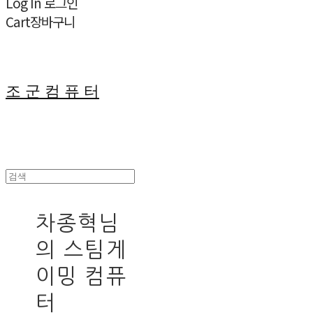
Log In
로그인
Cart
장바구니
조 군 컴 퓨 터
차종혁님
의 스팀게
이밍 컴퓨
터