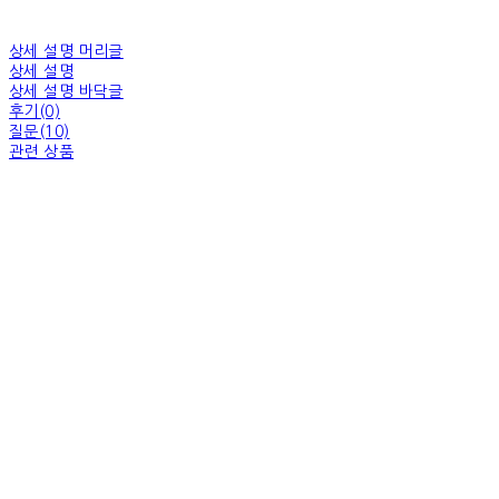
상세 설명 머리글
상세 설명
상세 설명 바닥글
후기(0)
질문(10)
관련 상품