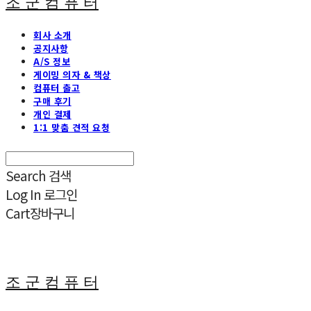
조 군 컴 퓨 터
회사 소개
공지사항
A/S 정보
게이밍 의자 & 책상
컴퓨터 출고
구매 후기
개인 결제
1:1 맞춤 견적 요청
Search
검색
Log In
로그인
Cart
장바구니
조 군 컴 퓨 터