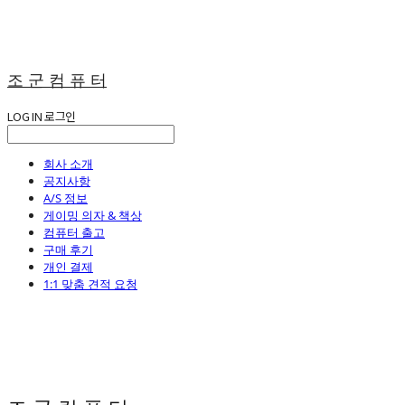
조 군 컴 퓨 터
LOG IN
로그인
회사 소개
공지사항
A/S 정보
게이밍 의자 & 책상
컴퓨터 출고
구매 후기
개인 결제
1:1 맞춤 견적 요청