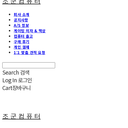
조 군 컴 퓨 터
회사 소개
공지사항
A/S 정보
게이밍 의자 & 책상
컴퓨터 출고
구매 후기
개인 결제
1:1 맞춤 견적 요청
Search
검색
Log In
로그인
Cart
장바구니
조 군 컴 퓨 터