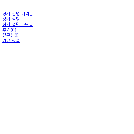
상세 설명 머리글
상세 설명
상세 설명 바닥글
후기(0)
질문(10)
관련 상품