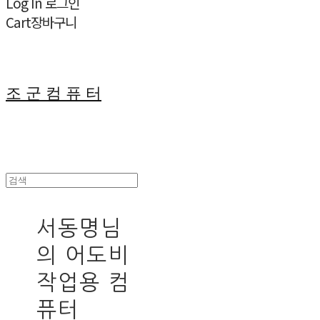
Log In
로그인
Cart
장바구니
조 군 컴 퓨 터
서동명님
의 어도비
작업용 컴
퓨터