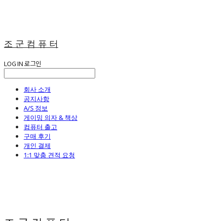
조 군 컴 퓨 터
LOG IN
로그인
회사 소개
공지사항
A/S 정보
게이밍 의자 & 책상
컴퓨터 출고
구매 후기
개인 결제
1:1 맞춤 견적 요청