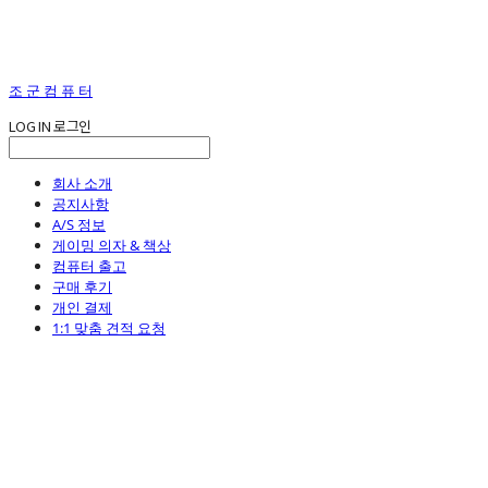
조 군 컴 퓨 터
LOG IN
로그인
회사 소개
공지사항
A/S 정보
게이밍 의자 & 책상
컴퓨터 출고
구매 후기
개인 결제
1:1 맞춤 견적 요청