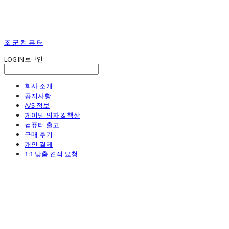
조 군 컴 퓨 터
LOG IN
로그인
회사 소개
공지사항
A/S 정보
게이밍 의자 & 책상
컴퓨터 출고
구매 후기
개인 결제
1:1 맞춤 견적 요청