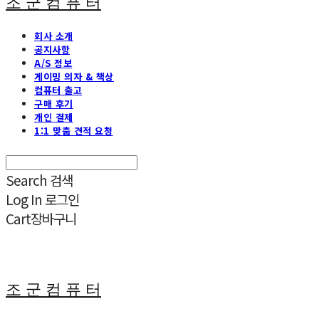
조 군 컴 퓨 터
회사 소개
공지사항
A/S 정보
게이밍 의자 & 책상
컴퓨터 출고
구매 후기
개인 결제
1:1 맞춤 견적 요청
Search
검색
Log In
로그인
Cart
장바구니
조 군 컴 퓨 터