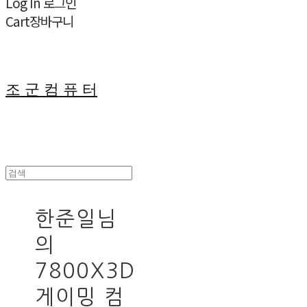
Log In
로그인
Cart
장바구니
조 군 컴 퓨 터
한준일님
의
7800X3D
게이밍 컴