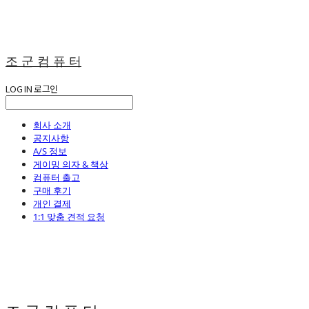
조 군 컴 퓨 터
LOG IN
로그인
회사 소개
공지사항
A/S 정보
게이밍 의자 & 책상
컴퓨터 출고
구매 후기
개인 결제
1:1 맞춤 견적 요청