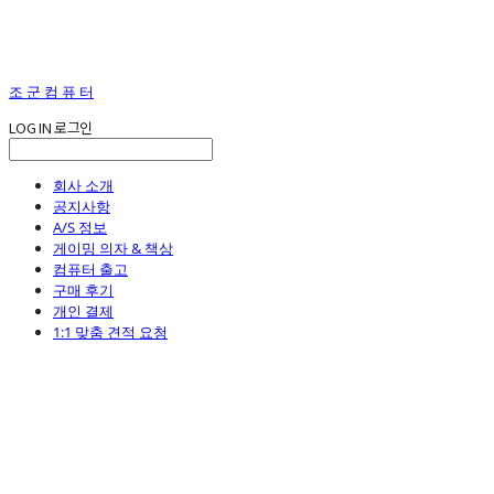
조 군 컴 퓨 터
LOG IN
로그인
회사 소개
공지사항
A/S 정보
게이밍 의자 & 책상
컴퓨터 출고
구매 후기
개인 결제
1:1 맞춤 견적 요청