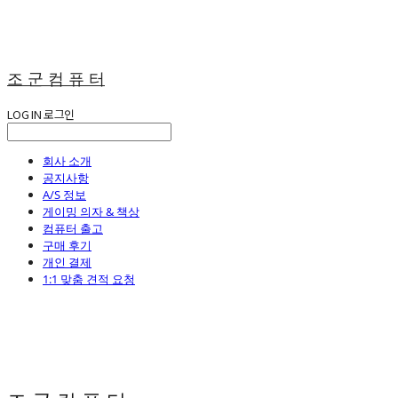
조 군 컴 퓨 터
LOG IN
로그인
회사 소개
공지사항
A/S 정보
게이밍 의자 & 책상
컴퓨터 출고
구매 후기
개인 결제
1:1 맞춤 견적 요청