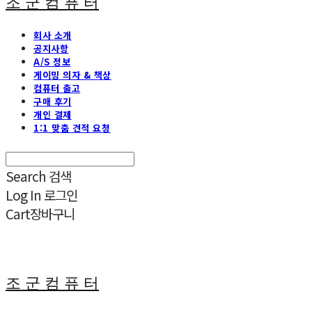
조 군 컴 퓨 터
회사 소개
공지사항
A/S 정보
게이밍 의자 & 책상
컴퓨터 출고
구매 후기
개인 결제
1:1 맞춤 견적 요청
Search
검색
Log In
로그인
Cart
장바구니
조 군 컴 퓨 터