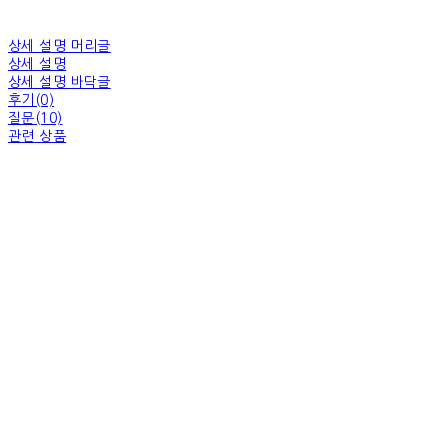
상세 설명 머리글
상세 설명
상세 설명 바닥글
후기(0)
질문(10)
관련 상품