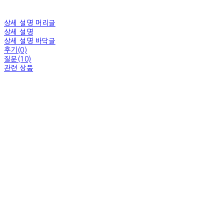
상세 설명 머리글
상세 설명
상세 설명 바닥글
후기(0)
질문(10)
관련 상품