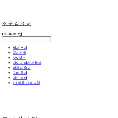
조 군 컴 퓨 터
LOG IN
로그인
회사 소개
공지사항
A/S 정보
게이밍 의자 & 책상
컴퓨터 출고
구매 후기
개인 결제
1:1 맞춤 견적 요청