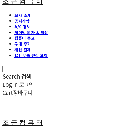
조 군 컴 퓨 터
회사 소개
공지사항
A/S 정보
게이밍 의자 & 책상
컴퓨터 출고
구매 후기
개인 결제
1:1 맞춤 견적 요청
Search
검색
Log In
로그인
Cart
장바구니
조 군 컴 퓨 터