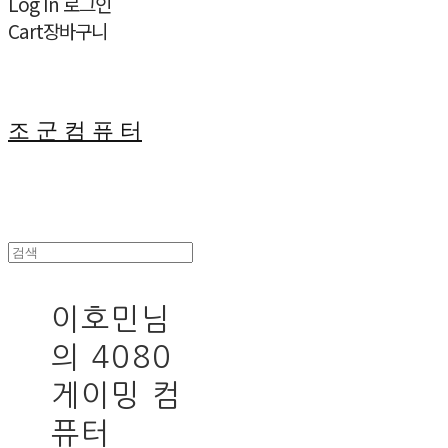
Log In
로그인
Cart
장바구니
조 군 컴 퓨 터
이호민님
의 4080
게이밍 컴
퓨터