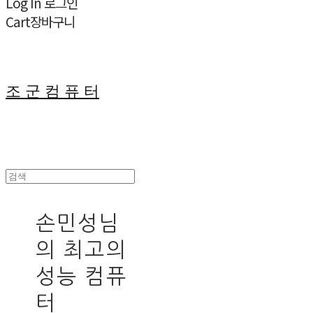
Log In
로그인
Cart
장바구니
조 군 컴 퓨 터
손민성님
의 최고의
성능 컴퓨
터