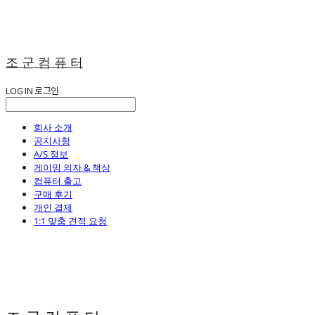
조 군 컴 퓨 터
LOG IN
로그인
회사 소개
공지사항
A/S 정보
게이밍 의자 & 책상
컴퓨터 출고
구매 후기
개인 결제
1:1 맞춤 견적 요청