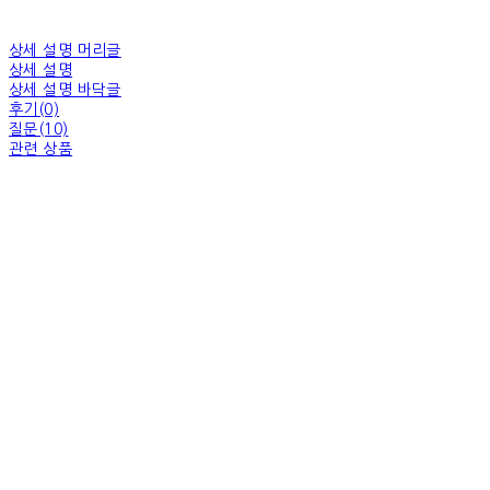
상세 설명 머리글
상세 설명
상세 설명 바닥글
후기(0)
질문(10)
관련 상품