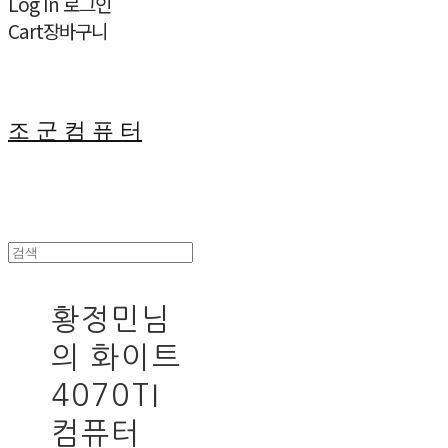
Log In
로그인
Cart
장바구니
조 군 컴 퓨 터
황정민님
의 화이트
4070TI
컴퓨터