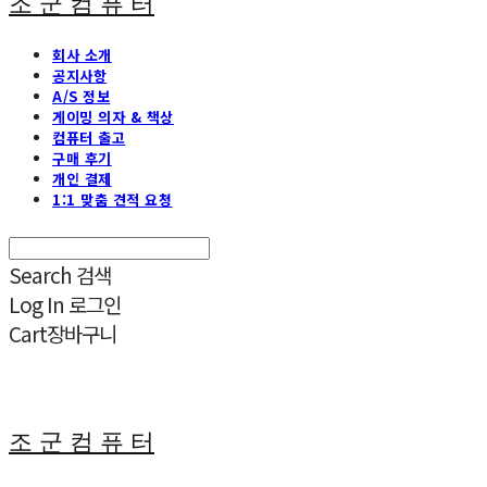
조 군 컴 퓨 터
회사 소개
공지사항
A/S 정보
게이밍 의자 & 책상
컴퓨터 출고
구매 후기
개인 결제
1:1 맞춤 견적 요청
Search
검색
Log In
로그인
Cart
장바구니
조 군 컴 퓨 터