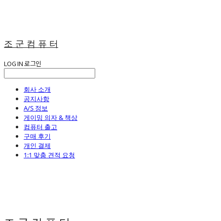
조 군 컴 퓨 터
LOG IN
로그인
회사 소개
공지사항
A/S 정보
게이밍 의자 & 책상
컴퓨터 출고
구매 후기
개인 결제
1:1 맞춤 견적 요청