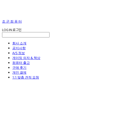
조 군 컴 퓨 터
LOG IN
로그인
회사 소개
공지사항
A/S 정보
게이밍 의자 & 책상
컴퓨터 출고
구매 후기
개인 결제
1:1 맞춤 견적 요청