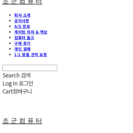
조 군 컴 퓨 터
회사 소개
공지사항
A/S 정보
게이밍 의자 & 책상
컴퓨터 출고
구매 후기
개인 결제
1:1 맞춤 견적 요청
Search
검색
Log In
로그인
Cart
장바구니
조 군 컴 퓨 터