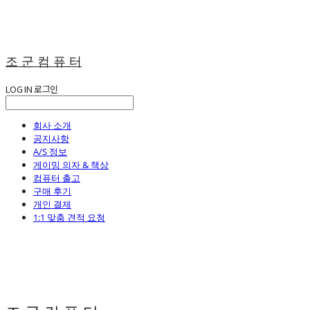
조 군 컴 퓨 터
LOG IN
로그인
회사 소개
공지사항
A/S 정보
게이밍 의자 & 책상
컴퓨터 출고
구매 후기
개인 결제
1:1 맞춤 견적 요청