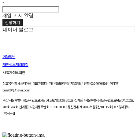
-
재입고 시 알림
신청하기
네이버 블로그
이용약관
개인정보처리방침
사업자정보확인
상호: 주식회사 플레이몰 | 대표: 박민아 | 개인정보관리책임자: 조태양 | 전화: 010-4646-8164 | 이메일:
bnes007@naver.com
주소: 서울특별시 용산구 원효로64길 34, 신원빌딩 2층 202호 (신계동) / 서울특별시 용산구 원효로64길 34, 202호,
203호, 204호 (신계동) | 사업자등록번호:
518-88-00509
| 통신판매:
제 2016-서울용산-01115 호
| 호스팅제공자:
(주)식스샵