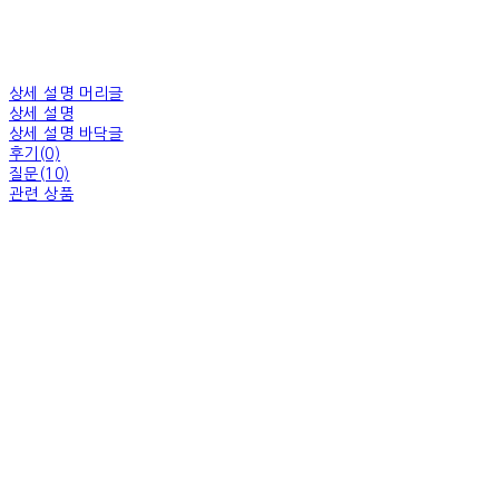
상세 설명 머리글
상세 설명
상세 설명 바닥글
후기(0)
질문(10)
관련 상품