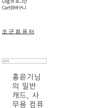
Log In
로그인
Cart
장바구니
조 군 컴 퓨 터
홍윤기님
의 일반
캐드, 사
무용 컴퓨