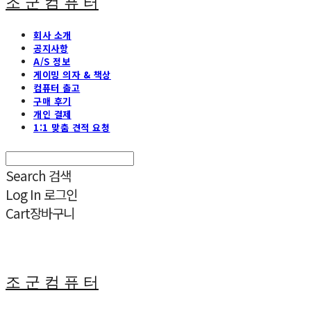
조 군 컴 퓨 터
회사 소개
공지사항
A/S 정보
게이밍 의자 & 책상
컴퓨터 출고
구매 후기
개인 결제
1:1 맞춤 견적 요청
Search
검색
Log In
로그인
Cart
장바구니
조 군 컴 퓨 터