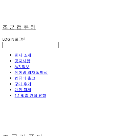
조 군 컴 퓨 터
LOG IN
로그인
회사 소개
공지사항
A/S 정보
게이밍 의자 & 책상
컴퓨터 출고
구매 후기
개인 결제
1:1 맞춤 견적 요청