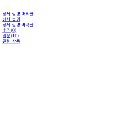
상세 설명 머리글
상세 설명
상세 설명 바닥글
후기(0)
질문(10)
관련 상품