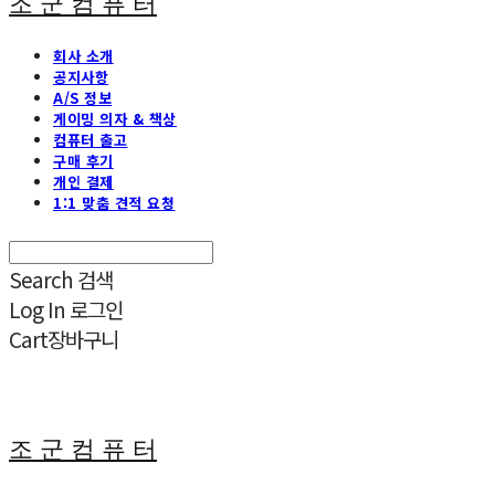
조 군 컴 퓨 터
회사 소개
공지사항
A/S 정보
게이밍 의자 & 책상
컴퓨터 출고
구매 후기
개인 결제
1:1 맞춤 견적 요청
Search
검색
Log In
로그인
Cart
장바구니
조 군 컴 퓨 터