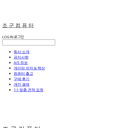
조 군 컴 퓨 터
LOG IN
로그인
회사 소개
공지사항
A/S 정보
게이밍 의자 & 책상
컴퓨터 출고
구매 후기
개인 결제
1:1 맞춤 견적 요청