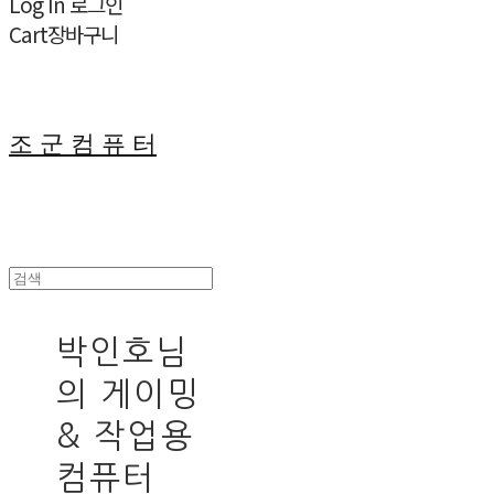
Log In
로그인
Cart
장바구니
조 군 컴 퓨 터
박인호님
의 게이밍
& 작업용
컴퓨터