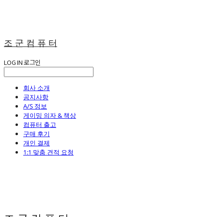
조 군 컴 퓨 터
LOG IN
로그인
회사 소개
공지사항
A/S 정보
게이밍 의자 & 책상
컴퓨터 출고
구매 후기
개인 결제
1:1 맞춤 견적 요청