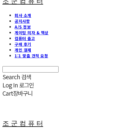
조 군 컴 퓨 터
회사 소개
공지사항
A/S 정보
게이밍 의자 & 책상
컴퓨터 출고
구매 후기
개인 결제
1:1 맞춤 견적 요청
Search
검색
Log In
로그인
Cart
장바구니
조 군 컴 퓨 터