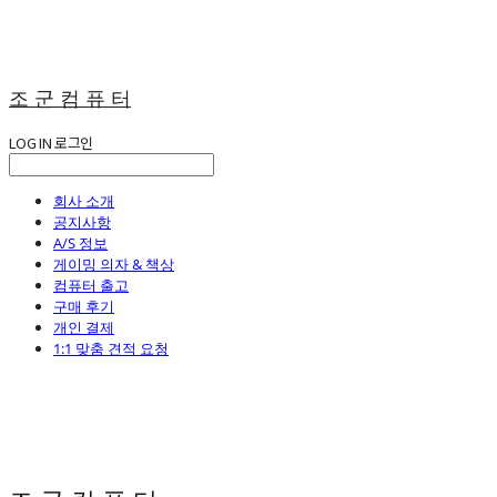
조 군 컴 퓨 터
LOG IN
로그인
회사 소개
공지사항
A/S 정보
게이밍 의자 & 책상
컴퓨터 출고
구매 후기
개인 결제
1:1 맞춤 견적 요청