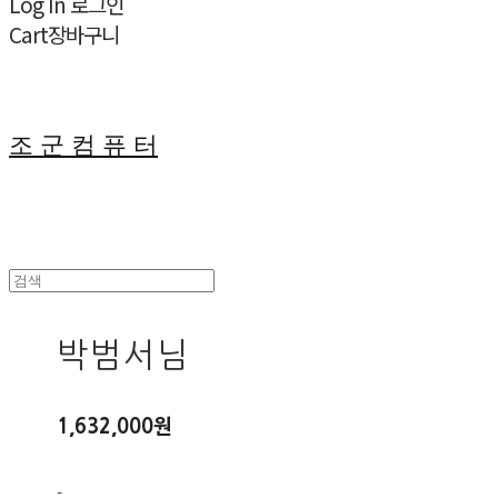
Log In
로그인
Cart
장바구니
조 군 컴 퓨 터
박범서님
1,632,000원
-