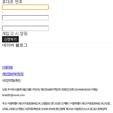
휴대폰 번호
-
-
재입고 시 알림
신청하기
네이버 블로그
이용약관
개인정보처리방침
사업자정보확인
상호: 주식회사 플레이몰 | 대표: 박민아 | 개인정보관리책임자: 조태양 | 전화: 010-4646-8164 | 이메일:
bnes007@naver.com
주소: 서울특별시 용산구 원효로64길 34, 신원빌딩 2층 202호 (신계동) / 서울특별시 용산구 원효로64길 34, 202호,
203호, 204호 (신계동) | 사업자등록번호:
518-88-00509
| 통신판매:
제 2016-서울용산-01115 호
| 호스팅제공자: