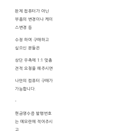
완제 컴퓨터가 아닌
부품의 변경이나 케이
스변경 등
수정 하여 구매하고
싶으신 분들은
상단 우측에 1:1 맞춤
견적 요청을 해주시면
나만의 컴퓨터 구매가
가능합니다.
-
현금영수증 발행번호
는 메모란에 적어주시
고,