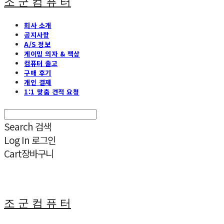
조 군 컴 퓨 터
회사 소개
공지사항
A/S 정보
게이밍 의자 & 책상
컴퓨터 출고
구매 후기
개인 결제
1:1 맞춤 견적 요청
Search
검색
Log In
로그인
Cart
장바구니
조 군 컴 퓨 터