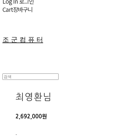
Log In
로그인
Cart
장바구니
조 군 컴 퓨 터
최영환님
2,692,000원
-