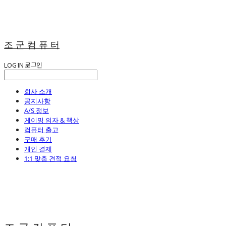
조 군 컴 퓨 터
LOG IN
로그인
회사 소개
공지사항
A/S 정보
게이밍 의자 & 책상
컴퓨터 출고
구매 후기
개인 결제
1:1 맞춤 견적 요청