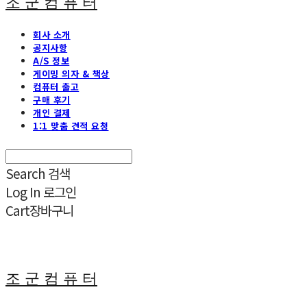
조 군 컴 퓨 터
회사 소개
공지사항
A/S 정보
게이밍 의자 & 책상
컴퓨터 출고
구매 후기
개인 결제
1:1 맞춤 견적 요청
Search
검색
Log In
로그인
Cart
장바구니
조 군 컴 퓨 터