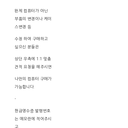
완제 컴퓨터가 아닌
부품의 변경이나 케이
스변경 등
수정 하여 구매하고
싶으신 분들은
상단 우측에 1:1 맞춤
견적 요청을 해주시면
나만의 컴퓨터 구매가
가능합니다.
-
현금영수증 발행번호
는 메모란에 적어주시
고,