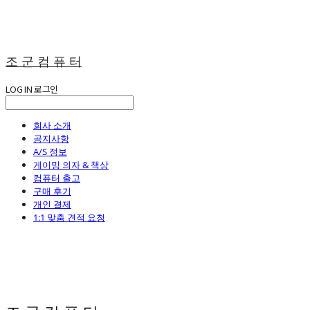
조 군 컴 퓨 터
LOG IN
로그인
회사 소개
공지사항
A/S 정보
게이밍 의자 & 책상
컴퓨터 출고
구매 후기
개인 결제
1:1 맞춤 견적 요청