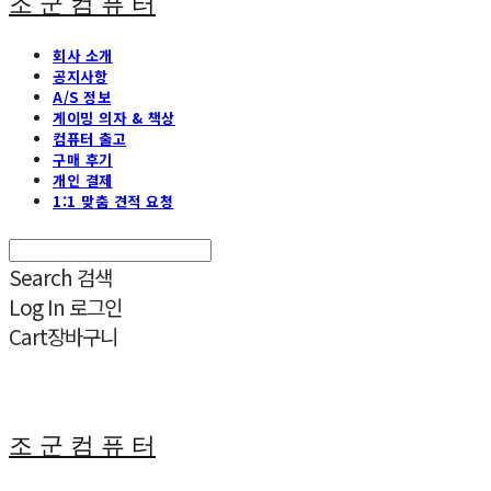
조 군 컴 퓨 터
회사 소개
공지사항
A/S 정보
게이밍 의자 & 책상
컴퓨터 출고
구매 후기
개인 결제
1:1 맞춤 견적 요청
Search
검색
Log In
로그인
Cart
장바구니
조 군 컴 퓨 터