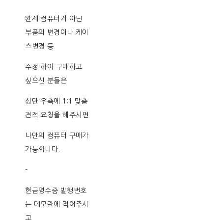
완제 컴퓨터가 아닌
부품의 변경이나 케이
스변경 등
수정 하여 구매하고
싶으신 분들은
상단 우측에 1:1 맞춤
견적 요청을 해주시면
나만의 컴퓨터 구매가
가능합니다.
-
현금영수증 발행번호
는 메모란에 적어주시
고,