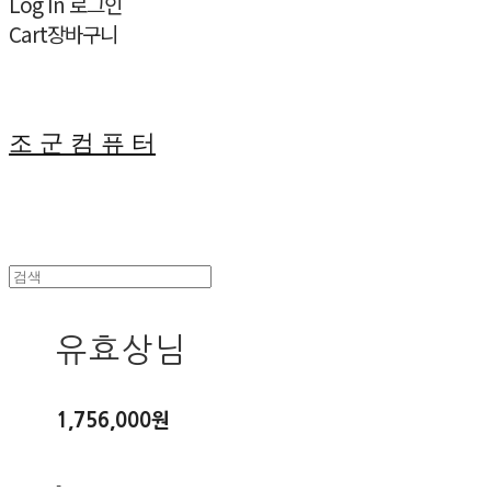
Log In
로그인
Cart
장바구니
조 군 컴 퓨 터
유효상님
1,756,000원
-