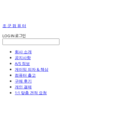
조 군 컴 퓨 터
LOG IN
로그인
회사 소개
공지사항
A/S 정보
게이밍 의자 & 책상
컴퓨터 출고
구매 후기
개인 결제
1:1 맞춤 견적 요청