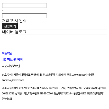
-
-
재입고 시 알림
신청하기
네이버 블로그
이용약관
개인정보처리방침
사업자정보확인
상호: 주식회사 플레이몰 | 대표: 박민아 | 개인정보관리책임자: 조태양 | 전화: 010-4646-8164 | 이메일:
bnes007@naver.com
주소: 서울특별시 용산구 원효로64길 34, 신원빌딩 2층 202호 (신계동) / 서울특별시 용산구 원효로64길 34, 202호,
203호, 204호 (신계동) | 사업자등록번호:
518-88-00509
| 통신판매:
제 2016-서울용산-01115 호
| 호스팅제공자:
(주)식스샵