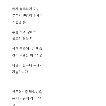
완제 컴퓨터가 아닌
부품의 변경이나 케이
스변경 등
수정 하여 구매하고
싶으신 분들은
상단 우측에 1:1 맞춤
견적 요청을 해주시면
나만의 컴퓨터 구매가
가능합니다.
-
현금영수증 발행번호
는 메모란에 적어주시
고,