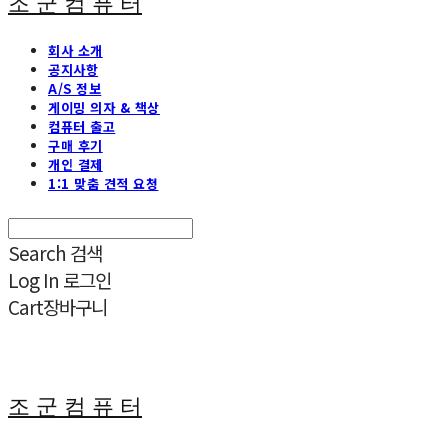
조 군 컴 퓨 터
회사 소개
공지사항
A/S 정보
게이밍 의자 & 책상
컴퓨터 출고
구매 후기
개인 결제
1:1 맞춤 견적 요청
Search
검색
Log In
로그인
Cart
장바구니
조 군 컴 퓨 터