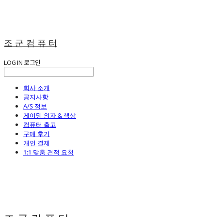
조 군 컴 퓨 터
LOG IN
로그인
회사 소개
공지사항
A/S 정보
게이밍 의자 & 책상
컴퓨터 출고
구매 후기
개인 결제
1:1 맞춤 견적 요청