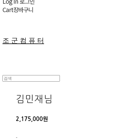
Log In
로그인
Cart
장바구니
조 군 컴 퓨 터
김민재님
2,175,000원
-