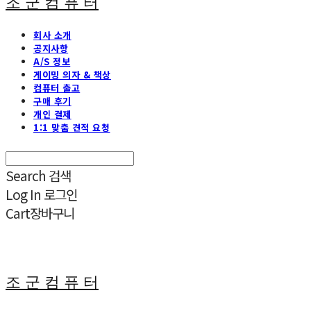
조 군 컴 퓨 터
회사 소개
공지사항
A/S 정보
게이밍 의자 & 책상
컴퓨터 출고
구매 후기
개인 결제
1:1 맞춤 견적 요청
Search
검색
Log In
로그인
Cart
장바구니
조 군 컴 퓨 터