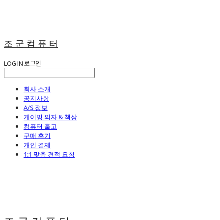
조 군 컴 퓨 터
LOG IN
로그인
회사 소개
공지사항
A/S 정보
게이밍 의자 & 책상
컴퓨터 출고
구매 후기
개인 결제
1:1 맞춤 견적 요청