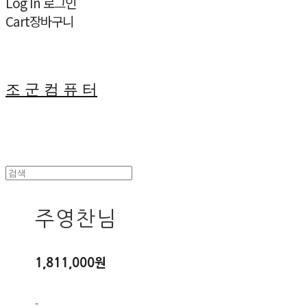
Log In
로그인
Cart
장바구니
조 군 컴 퓨 터
주영찬님
1,811,000원
-