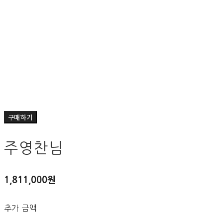
구매하기
주영찬님
1,811,000원
추가 금액