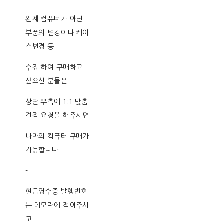
완제 컴퓨터가 아닌
부품의 변경이나 케이
스변경 등
수정 하여 구매하고
싶으신 분들은
상단 우측에 1:1 맞춤
견적 요청을 해주시면
나만의 컴퓨터 구매가
가능합니다.
-
현금영수증 발행번호
는 메모란에 적어주시
고,