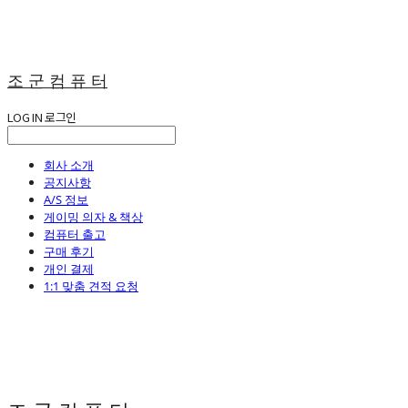
조 군 컴 퓨 터
LOG IN
로그인
회사 소개
공지사항
A/S 정보
게이밍 의자 & 책상
컴퓨터 출고
구매 후기
개인 결제
1:1 맞춤 견적 요청