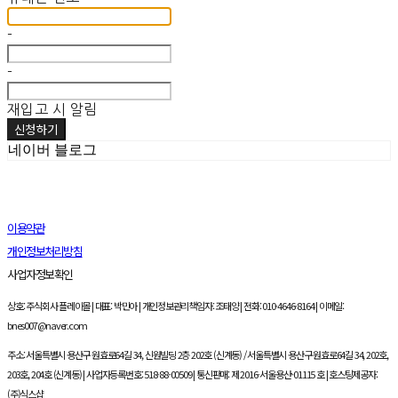
-
-
재입고 시 알림
신청하기
네이버 블로그
이용약관
개인정보처리방침
사업자정보확인
상호: 주식회사 플레이몰 | 대표: 박민아 | 개인정보관리책임자: 조태양 | 전화: 010-4646-8164 | 이메일:
bnes007@naver.com
주소: 서울특별시 용산구 원효로64길 34, 신원빌딩 2층 202호 (신계동) / 서울특별시 용산구 원효로64길 34, 202호,
203호, 204호 (신계동) | 사업자등록번호:
518-88-00509
| 통신판매:
제 2016-서울용산-01115 호
| 호스팅제공자:
(주)식스샵