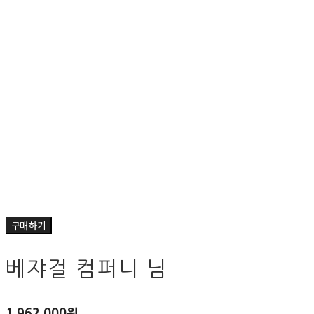
구매하기
베쟈걸 컴퍼니 님