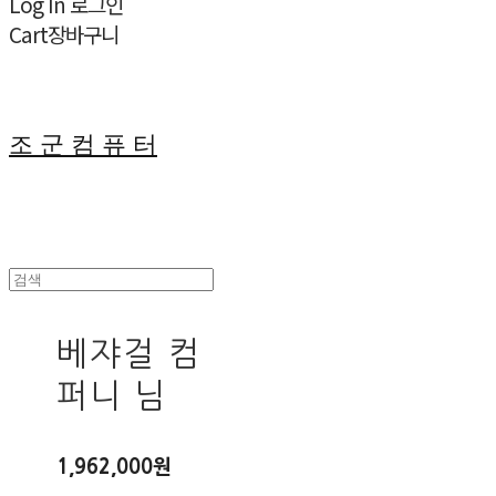
Log In
로그인
Cart
장바구니
조 군 컴 퓨 터
베쟈걸 컴
퍼니 님
1,962,000원