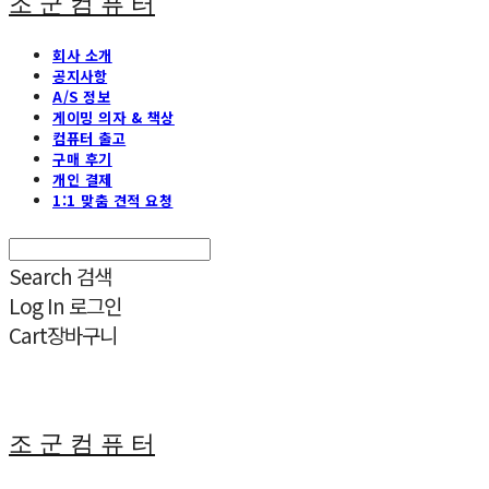
조 군 컴 퓨 터
회사 소개
공지사항
A/S 정보
게이밍 의자 & 책상
컴퓨터 출고
구매 후기
개인 결제
1:1 맞춤 견적 요청
Search
검색
Log In
로그인
Cart
장바구니
조 군 컴 퓨 터