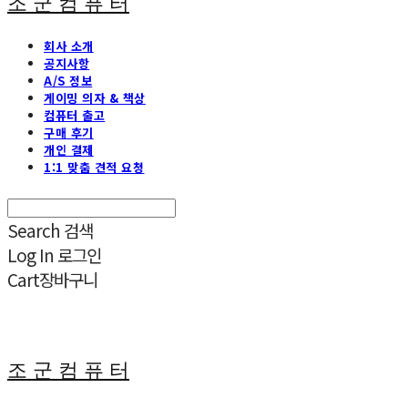
조 군 컴 퓨 터
회사 소개
공지사항
A/S 정보
게이밍 의자 & 책상
컴퓨터 출고
구매 후기
개인 결제
1:1 맞춤 견적 요청
Search
검색
Log In
로그인
Cart
장바구니
조 군 컴 퓨 터