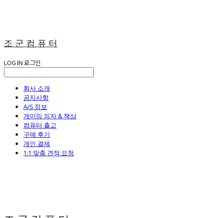
조 군 컴 퓨 터
LOG IN
로그인
회사 소개
공지사항
A/S 정보
게이밍 의자 & 책상
컴퓨터 출고
구매 후기
개인 결제
1:1 맞춤 견적 요청