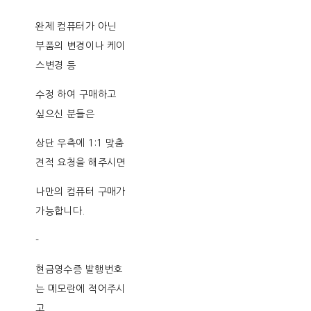
완제 컴퓨터가 아닌
부품의 변경이나 케이
스변경 등
수정 하여 구매하고
싶으신 분들은
상단 우측에 1:1 맞춤
견적 요청을 해주시면
나만의 컴퓨터 구매가
가능합니다.
-
현금영수증 발행번호
는 메모란에 적어주시
고,