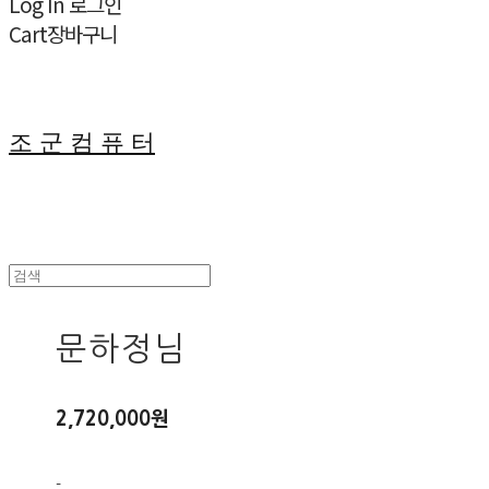
Log In
로그인
Cart
장바구니
조 군 컴 퓨 터
문하정님
2,720,000원
-