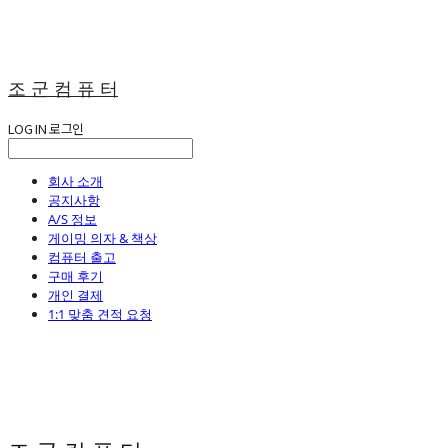
조 군 컴 퓨 터
LOG IN
로그인
회사 소개
공지사항
A/S 정보
게이밍 의자 & 책상
컴퓨터 출고
구매 후기
개인 결제
1:1 맞춤 견적 요청