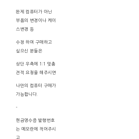
완제 컴퓨터가 아닌
부품의 변경이나 케이
스변경 등
수정 하여 구매하고
싶으신 분들은
상단 우측에 1:1 맞춤
견적 요청을 해주시면
나만의 컴퓨터 구매가
가능합니다.
-
현금영수증 발행번호
는 메모란에 적어주시
고,