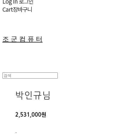
Log In
로그인
Cart
장바구니
조 군 컴 퓨 터
박인규님
2,531,000원
-