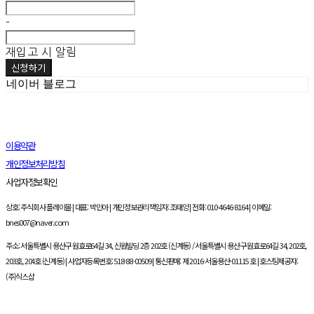
-
재입고 시 알림
신청하기
네이버 블로그
이용약관
개인정보처리방침
사업자정보확인
상호: 주식회사 플레이몰 | 대표: 박민아 | 개인정보관리책임자: 조태양 | 전화: 010-4646-8164 | 이메일:
bnes007@naver.com
주소: 서울특별시 용산구 원효로64길 34, 신원빌딩 2층 202호 (신계동) / 서울특별시 용산구 원효로64길 34, 202호,
203호, 204호 (신계동) | 사업자등록번호:
518-88-00509
| 통신판매:
제 2016-서울용산-01115 호
| 호스팅제공자:
(주)식스샵