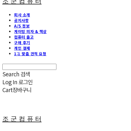
조 군 컴 퓨 터
회사 소개
공지사항
A/S 정보
게이밍 의자 & 책상
컴퓨터 출고
구매 후기
개인 결제
1:1 맞춤 견적 요청
Search
검색
Log In
로그인
Cart
장바구니
조 군 컴 퓨 터