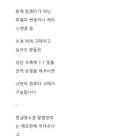
완제 컴퓨터가 아닌
부품의 변경이나 케이
스변경 등
수정 하여 구매하고
싶으신 분들은
상단 우측에 1:1 맞춤
견적 요청을 해주시면
나만의 컴퓨터 구매가
가능합니다.
-
현금영수증 발행번호
는 메모란에 적어주시
고,