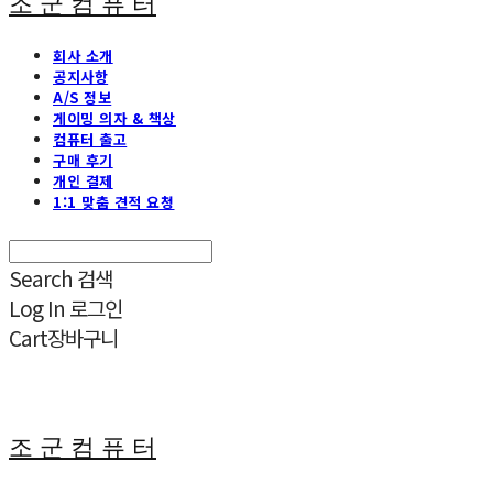
조 군 컴 퓨 터
회사 소개
공지사항
A/S 정보
게이밍 의자 & 책상
컴퓨터 출고
구매 후기
개인 결제
1:1 맞춤 견적 요청
Search
검색
Log In
로그인
Cart
장바구니
조 군 컴 퓨 터