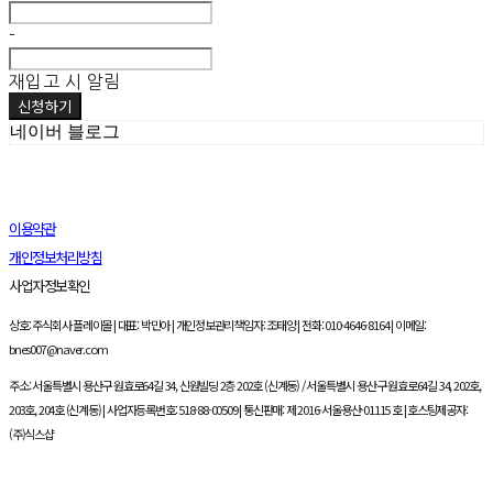
-
재입고 시 알림
신청하기
네이버 블로그
이용약관
개인정보처리방침
사업자정보확인
상호: 주식회사 플레이몰 | 대표: 박민아 | 개인정보관리책임자: 조태양 | 전화: 010-4646-8164 | 이메일:
bnes007@naver.com
주소: 서울특별시 용산구 원효로64길 34, 신원빌딩 2층 202호 (신계동) / 서울특별시 용산구 원효로64길 34, 202호,
203호, 204호 (신계동) | 사업자등록번호:
518-88-00509
| 통신판매:
제 2016-서울용산-01115 호
| 호스팅제공자:
(주)식스샵