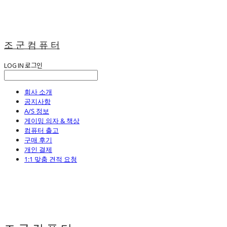
조 군 컴 퓨 터
LOG IN
로그인
회사 소개
공지사항
A/S 정보
게이밍 의자 & 책상
컴퓨터 출고
구매 후기
개인 결제
1:1 맞춤 견적 요청