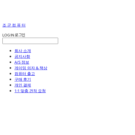
조 군 컴 퓨 터
LOG IN
로그인
회사 소개
공지사항
A/S 정보
게이밍 의자 & 책상
컴퓨터 출고
구매 후기
개인 결제
1:1 맞춤 견적 요청